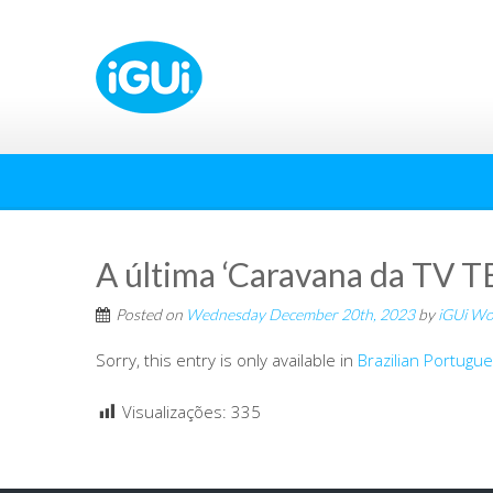
A última ‘Caravana da TV TE
Posted on
Wednesday December 20th, 2023
by
iGUi Wo
Sorry, this entry is only available in
Brazilian Portugu
Visualizações:
335