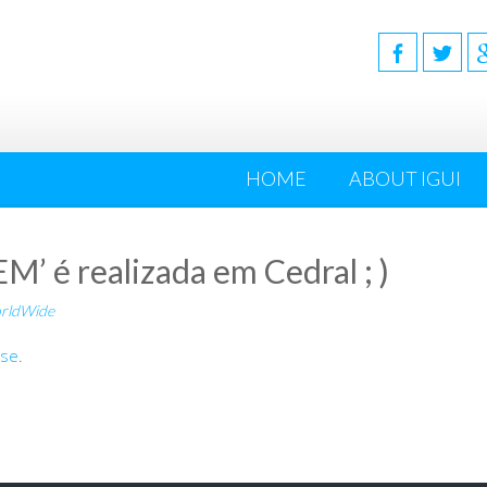
HOME
ABOUT IGUI
M’ é realizada em Cedral ; )
rldWide
ese
.