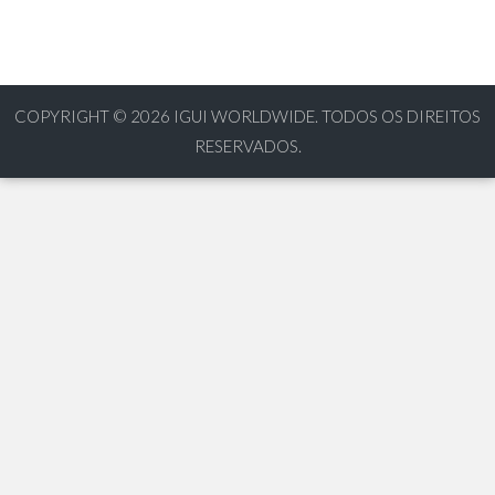
COPYRIGHT © 2026
IGUI WORLDWIDE. TODOS OS DIREITOS
RESERVADOS.