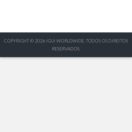
COPYRIGHT © 2026
IGUI WORLDWIDE. TODOS OS DIREITOS
RESERVADOS.