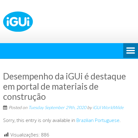
Desempenho da iGUi é destaque
em portal de materiais de
construção
Posted on
Tuesday September 29th, 2020
by
iGUi WorldWide
Sorry, this entry is only available in
Brazilian Portuguese
.
Visualizações:
886