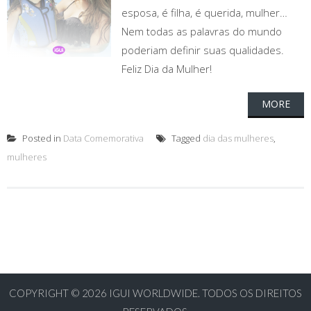
esposa, é filha, é querida, mulher…
Nem todas as palavras do mundo
poderiam definir suas qualidades.
Feliz Dia da Mulher!
MORE
Posted in
Data Comemorativa
Tagged
dia das mulheres
,
mulheres
COPYRIGHT © 2026
IGUI WORLDWIDE. TODOS OS DIREITOS