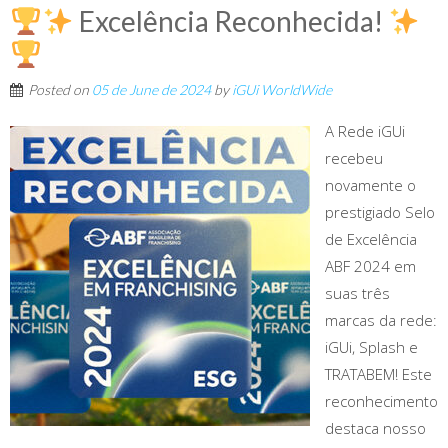
Excelência Reconhecida!
Posted on
05 de June de 2024
by
iGUi WorldWide
A Rede iGUi
recebeu
novamente o
prestigiado Selo
de Excelência
ABF 2024 em
suas três
marcas da rede:
iGUi, Splash e
TRATABEM! Este
reconhecimento
destaca nosso