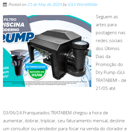
Posted on
21 de May de 2024
by
iGUi WorldWide
Seguem as
artes para
postagens nas
redes sociais
dos Últimos
Dias da
Promoção do
Dry Pump iGUi
TRATABEM! - de
21/05 até
03/06/24.Franqueados TRATABEM chegou a hora de
aumentar, dobrar, triplicar, seu faturamento mensal, destine
um consultor ou vendedor para focar na venda do clorador e