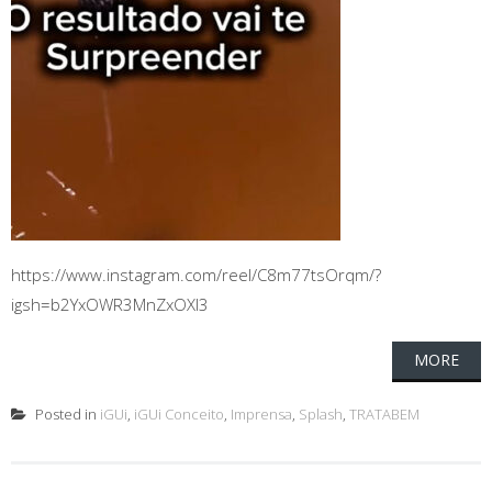
https://www.instagram.com/reel/C8m77tsOrqm/?
igsh=b2YxOWR3MnZxOXl3
MORE
Posted in
iGUi
,
iGUi Conceito
,
Imprensa
,
Splash
,
TRATABEM