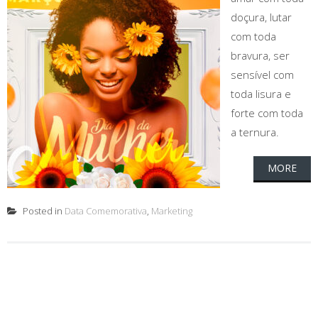
doçura, lutar
com toda
bravura, ser
sensível com
toda lisura e
forte com toda
a ternura.
MORE
Posted in
Data Comemorativa
,
Marketing