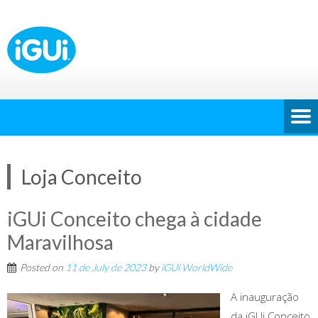
Loja Conceito
iGUi Conceito chega à cidade
Maravilhosa
Posted on
11 de July de 2023
by
iGUi WorldWide
A inauguração
da iGUi Conceito