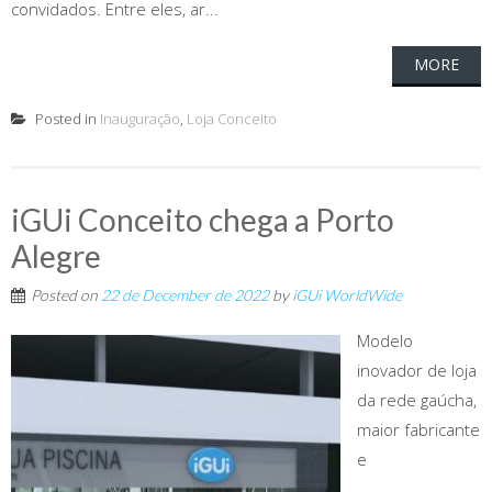
convidados. Entre eles, ar...
MORE
Posted in
Inauguração
,
Loja Conceito
iGUi Conceito chega a Porto
Alegre
Posted on
22 de December de 2022
by
iGUi WorldWide
Modelo
inovador de loja
da rede gaúcha,
maior fabricante
e