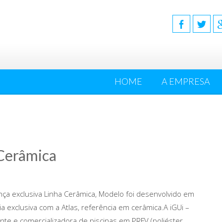
HOME
A EMPRESA
 Cerâmica
ança exclusiva Linha Cerâmica, Modelo foi desenvolvido em
ia exclusiva com a Atlas, referência em cerâmica.A iGUi –
ante e comercializadora de piscinas em PRFV (poliéster