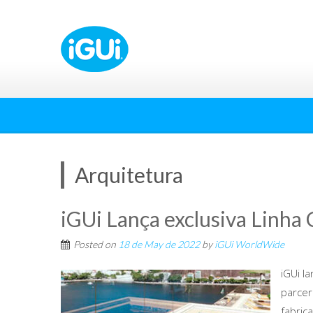
Arquitetura
iGUi Lança exclusiva Linha
Posted on
18 de May de 2022
by
iGUi WorldWide
iGUi l
parcer
fabric