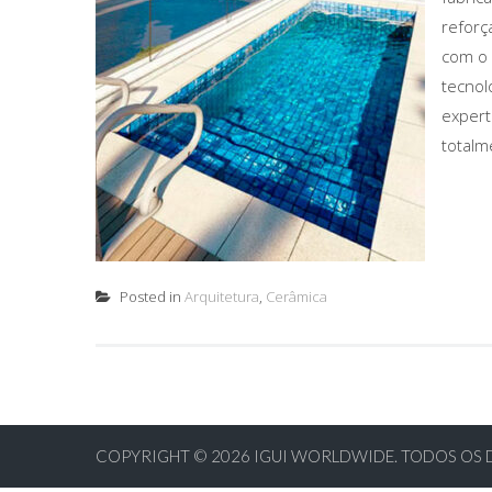
reforç
com o 
tecnol
experti
totalm
Posted in
Arquitetura
,
Cerâmica
COPYRIGHT © 2026
IGUI WORLDWIDE. TODOS OS 