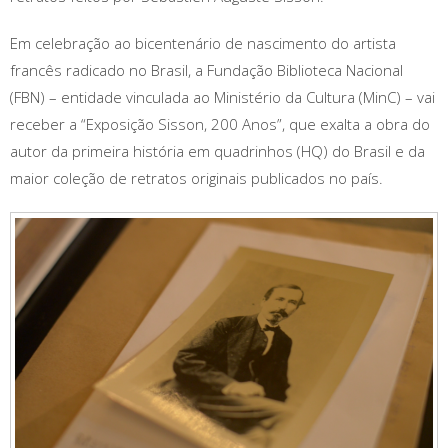
Em celebração ao bicentenário de nascimento do artista
francês radicado no Brasil, a Fundação Biblioteca Nacional
(FBN) – entidade vinculada ao Ministério da Cultura (MinC) – vai
receber a “Exposição Sisson, 200 Anos”, que exalta a obra do
autor da primeira história em quadrinhos (HQ) do Brasil e da
maior coleção de retratos originais publicados no país.