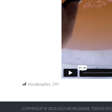
Visualizações:
291
COPYRIGHT © 2026
IGUI WORLDWIDE. TODOS OS 