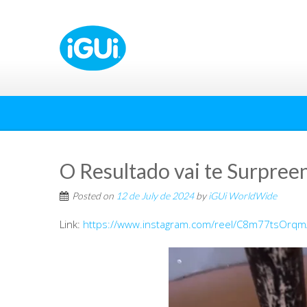
O Resultado vai te Surpree
Posted on
12 de July de 2024
by
iGUi WorldWide
Link:
https://www.instagram.com/reel/C8m77tsOrq