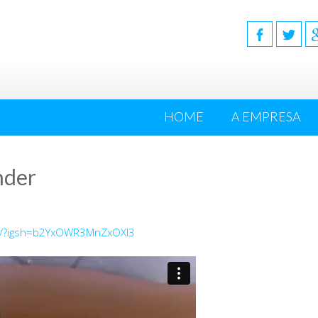
HOME
A EMPRESA
nder
m/?igsh=b2YxOWR3MnZxOXl3