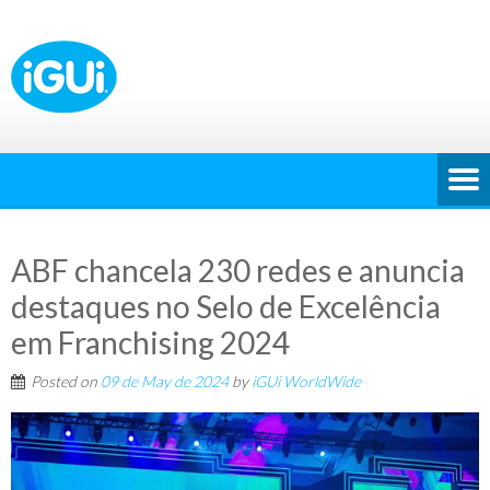
ABF chancela 230 redes e anuncia
destaques no Selo de Excelência
em Franchising 2024
Posted on
09 de May de 2024
by
iGUi WorldWide