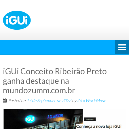
iGUi Conceito Ribeirão Preto
ganha destaque na
mundozumm.com.br
Posted on
19 de September de 2022
by
iGUi WorldWide