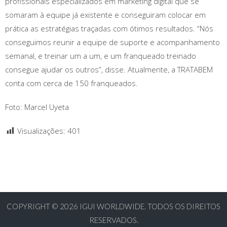
profissionais especializados em marketing digital que se
somaram à equipe já existente e conseguiram colocar em
prática as estratégias traçadas com ótimos resultados. “Nós
conseguimos reunir a equipe de suporte e acompanhamento
semanal, e treinar um a um, e um franqueado treinado
consegue ajudar os outros”, disse. Atualmente, a TRATABEM
conta com cerca de 150 franqueados.
Foto: Marcel Uyeta
Visualizações:
401
COPYRIGHT © 2026
IGUI WORLDWIDE. TODOS OS DIREITOS
RESERVADOS.