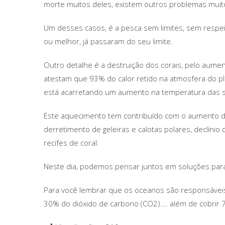
morte muitos deles, existem outros problemas muit
Um desses casos, é a pesca sem limites, sem respe
ou melhor, já passaram do seu limite.
Outro detalhe é a destruição dos corais, pelo aume
atestam que 93% do calor retido na atmosfera do pl
está acarretando um aumento na temperatura das su
Este aquecimento tem contribuído com o aumento da
derretimento de geleiras e calotas polares, declínio
recifes de coral.
Neste dia, podemos pensar juntos em soluções para
Para você lembrar que os oceanos são responsáveis
30% do dióxido de carbono (CO2)…. além de cobrir 7