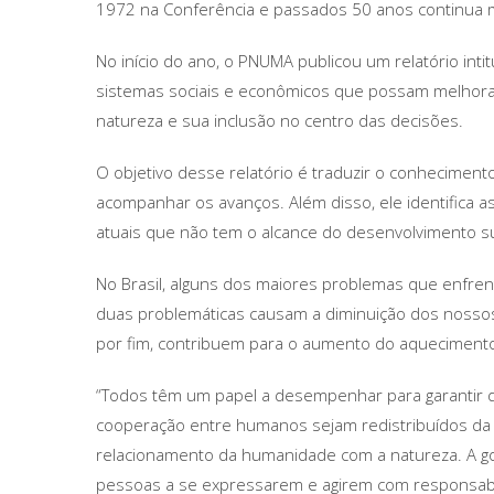
1972 na Conferência e passados 50 anos continua m
No início do ano, o PNUMA publicou um relatório int
sistemas sociais e econômicos que possam melhorar
natureza e sua inclusão no centro das decisões.
O objetivo desse relatório é traduzir o conheciment
acompanhar os avanços. Além disso, ele identifica 
atuais que não tem o alcance do desenvolvimento su
No Brasil, alguns dos maiores problemas que enfr
duas problemáticas causam a diminuição dos nosso
por fim, contribuem para o aumento do aquecimento
“Todos têm um papel a desempenhar para garantir q
cooperação entre humanos sejam redistribuídos da
relacionamento da humanidade com a natureza. A gov
pessoas a se expressarem e agirem com responsabil