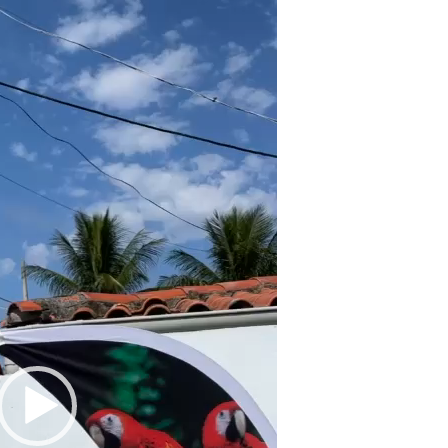
de
vídeo