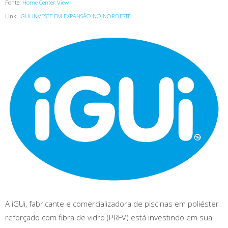
Fonte:
Home Center View
Link:
IGUI INVESTE EM EXPANSÃO NO NORDESTE
A iGUi, fabricante e comercializadora de piscinas em poliéster
reforçado com fibra de vidro (PRFV) está investindo em sua