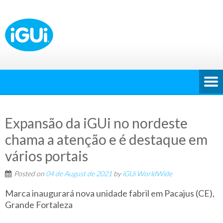
Expansão da iGUi no nordeste
chama a atenção e é destaque em
vários portais
Posted on
04 de August de 2021
by
iGUi WorldWide
Marca inaugurará nova unidade fabril em Pacajus (CE),
Grande Fortaleza