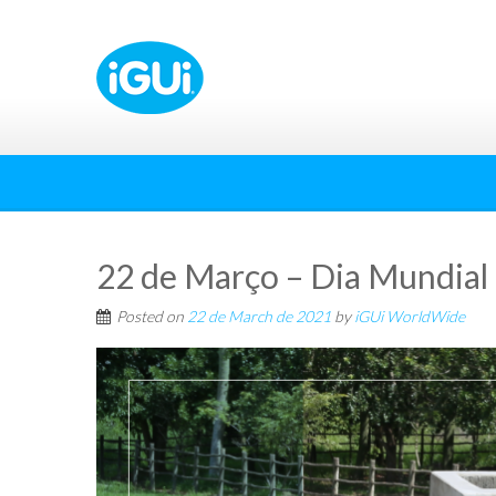
22 de Março – Dia Mundial 
Posted on
22 de March de 2021
by
iGUi WorldWide