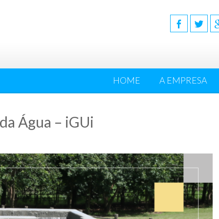
HOME
A EMPRESA
da Água – iGUi