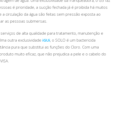
iltragem de água. Uma exclusividade da franqueadora, o G5 faz
ssoas é prioridade, a sucção fechada já é proibida há muitos
e a circulação da água são feitas sem pressão exposta ao
onar as pessoas submersas.
 serviços de alta qualidade para tratamento, manutenção e
 Uma outra exclusividade
iGUi
, o SOLO é um bactericida
tância pura que substitui as funções do Cloro. Com uma
produto muito eficaz, que não prejudica a pele e o cabelo do
NVISA.