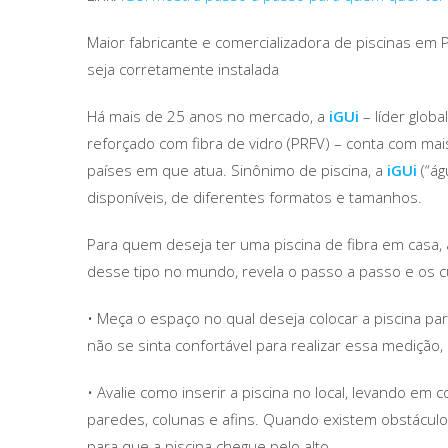
Maior fabricante e comercializadora de piscinas em
seja corretamente instalada
Há mais de 25 anos no mercado, a
iGUi
– líder globa
reforçado com fibra de vidro (PRFV) – conta com mais
países em que atua. Sinônimo de piscina, a
iGUi
(“ág
disponíveis, de diferentes formatos e tamanhos.
Para quem deseja ter uma piscina de fibra em casa,
desse tipo no mundo, revela o passo a passo e os 
• Meça o espaço no qual deseja colocar a piscina p
não se sinta confortável para realizar essa medição,
• Avalie como inserir a piscina no local, levando e
paredes, colunas e afins. Quando existem obstáculo
para que a piscina chegue pelo alto.