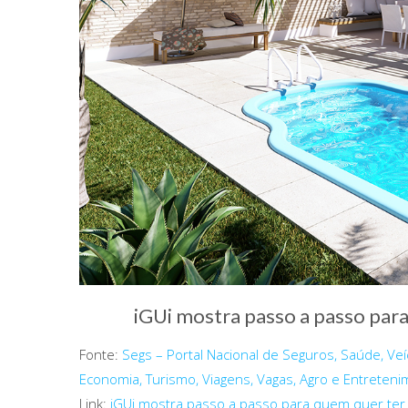
iGUi mostra passo a passo para
Fonte:
Segs – Portal Nacional de Seguros, Saúde, Veíc
Economia, Turismo, Viagens, Vagas, Agro e Entreten
Link:
iGUi mostra passo a passo para quem quer ter 