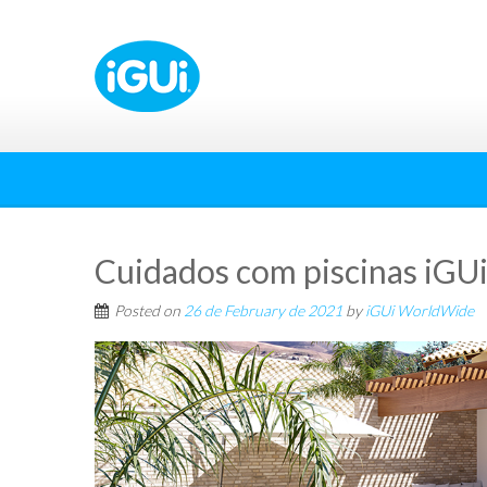
Cuidados com piscinas iGUi
Posted on
26 de February de 2021
by
iGUi WorldWide