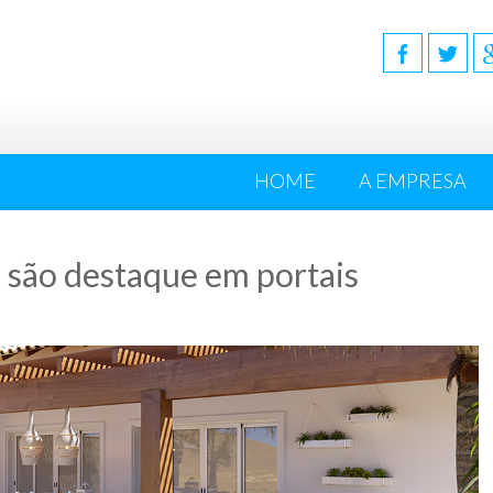
HOME
A EMPRESA
 são destaque em portais