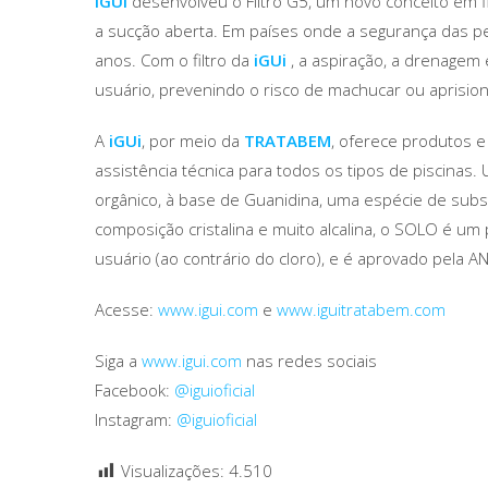
iGUi
desenvolveu o Filtro G5, um novo conceito em f
a sucção aberta. Em países onde a segurança das pe
anos. Com o filtro da
iGUi
, a aspiração, a drenagem 
usuário, prevenindo o risco de machucar ou aprisi
A
iGUi
, por meio da
TRATABEM
, oferece produtos e
assistência técnica para todos os tipos de piscinas.
orgânico, à base de Guanidina, uma espécie de subs
composição cristalina e muito alcalina, o SOLO é um 
usuário (ao contrário do cloro), e é aprovado pela A
Acesse:
www.igui.com
e
www.iguitratabem.com
Siga a
www.igui.com
nas redes sociais
Facebook:
@iguioficial
Instagram:
@iguioficial
Visualizações:
4.510