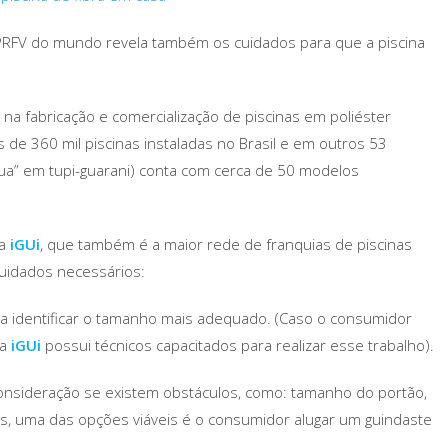
 PRFV do mundo revela também os cuidados para que a piscina
l na fabricação e comercialização de piscinas em poliéster
 de 360 mil piscinas instaladas no Brasil e em outros 53
ua” em tupi-guarani) conta com cerca de 50 modelos
 a
iGUi
, que também é a maior rede de franquias de piscinas
cuidados necessários:
ara identificar o tamanho mais adequado. (Caso o consumidor
 a
iGUi
possui técnicos capacitados para realizar esse trabalho).
m consideração se existem obstáculos, como: tamanho do portão,
s, uma das opções viáveis é o consumidor alugar um guindaste