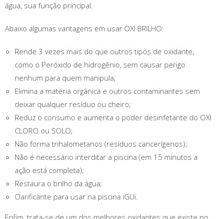
água, sua função principal.
Abaixo algumas vantagens em usar OXI BRILHO:
Rende 3 vezes mais do que outros tipos de oxidante,
como o Peróxido de hidrogênio, sem causar perigo
nenhum para quem manipula;
Elimina a matéria orgânica e outros contaminantes sem
deixar qualquer resíduo ou cheiro;
Reduz o consumo e aumenta o poder desinfetante do OXI
CLORO ou SOLO;
Não forma trihalometanos (resíduos cancerígenos);
Não é necessário interditar a piscina (em 15 minutos a
ação está completa);
Restaura o brilho da água;
Clarificante para usar na piscina iGUi.
Enfim, trata-se de um dos melhores oxidantes que existe no