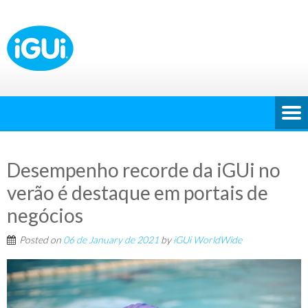
Desempenho recorde da iGUi no
verão é destaque em portais de
negócios
Posted on
06 de January de 2021
by
iGUi WorldWide