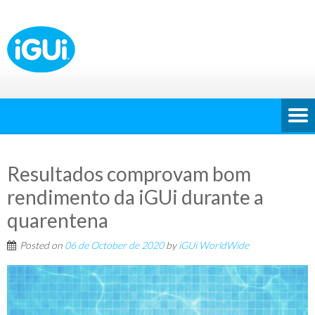
Resultados comprovam bom
rendimento da iGUi durante a
quarentena
Posted on
06 de October de 2020
by
iGUi WorldWide