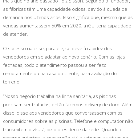
mais que no ano passado”, diz Sisson. Segundo o fundador,
as fábricas têm uma capacidade ociosa, devido à queda de
demanda nos últimos anos. Isso significa que, mesmo que as
vendas aumentassem 50% em 2020, a iGUI teria capacidade
de atender.
O sucesso na crise, para ele, se deve à rapidez dos
vendedores em se adaptar ao novo cenário. Com as lojas
fechadas, todo o atendimento passou a ser feito
remotamente ou na casa do cliente, para avaliação do
terreno.
“Nosso negócio trabalha na linha sanitária, as piscinas
precisam ser tratadas, então fazemos delivery de cloro. Além
disso, disse aos vendedores que conversassem com os
consumidores sobre as piscinas. Telefone e computador não
transmitem o vírus”, diz o presidente da rede. Quando o
governo autorizou a construção civil a retomar, as obras de