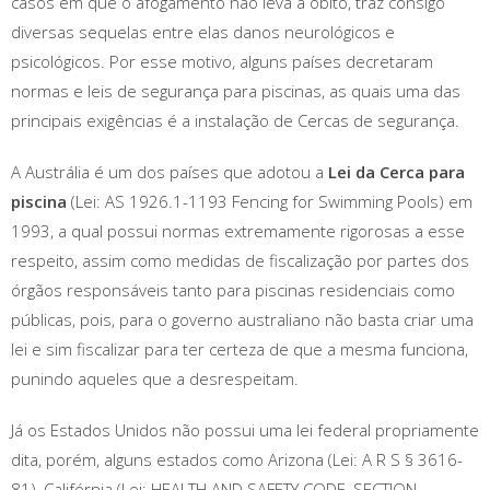
casos em que o afogamento não leva a óbito, traz consigo
diversas sequelas entre elas danos neurológicos e
psicológicos. Por esse motivo, alguns países decretaram
normas e leis de segurança para piscinas, as quais uma das
principais exigências é a instalação de Cercas de segurança.
A Austrália é um dos países que adotou a
Lei da Cerca para
piscina
(Lei: AS 1926.1-1193 Fencing for Swimming Pools) em
1993, a qual possui normas extremamente rigorosas a esse
respeito, assim como medidas de fiscalização por partes dos
órgãos responsáveis tanto para piscinas residenciais como
públicas, pois, para o governo australiano não basta criar uma
lei e sim fiscalizar para ter certeza de que a mesma funciona,
punindo aqueles que a desrespeitam.
Já os Estados Unidos não possui uma lei federal propriamente
dita, porém, alguns estados como Arizona (Lei: A R S § 3616-
81), Califórnia (Lei: HEALTH AND SAFETY CODE, SECTION