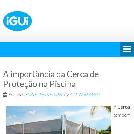
A importância da Cerca de
Proteção na Piscina
Posted on
03 de June de 2020
by
iGUi WorldWide
A
Cerca
,
também