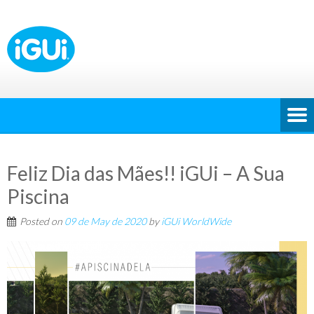
Feliz Dia das Mães!! iGUi – A Sua
Piscina
Posted on
09 de May de 2020
by
iGUi WorldWide