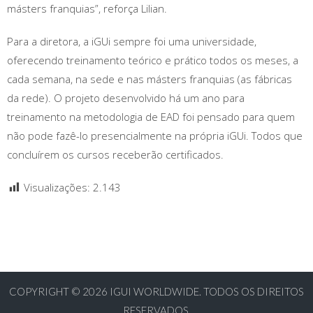
másters franquias”, reforça Lilian.
Para a diretora, a iGUi sempre foi uma universidade,
oferecendo treinamento teórico e prático todos os meses, a
cada semana, na sede e nas másters franquias (as fábricas
da rede). O projeto desenvolvido há um ano para
treinamento na metodologia de EAD foi pensado para quem
não pode fazê-lo presencialmente na própria iGUi. Todos que
concluírem os cursos receberão certificados.
Visualizações:
2.143
COPYRIGHT © 2026
IGUI WORLDWIDE. TODOS OS DIREITOS
RESERVADOS.