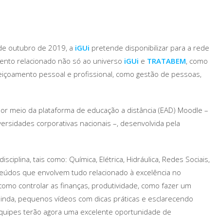
de outubro de 2019, a
iGUi
pretende disponibilizar para a rede
mento relacionado não só ao universo
iGUi
e
TRATABEM
, como
içoamento pessoal e profissional, como gestão de pessoas,
 por meio da plataforma de educação a distância (EAD) Moodle –
iversidades corporativas nacionais –, desenvolvida pela
iplina, tais como: Química, Elétrica, Hidráulica, Redes Sociais,
teúdos que envolvem tudo relacionado à excelência no
como controlar as finanças, produtividade, como fazer um
 ainda, pequenos vídeos com dicas práticas e esclarecendo
quipes terão agora uma excelente oportunidade de