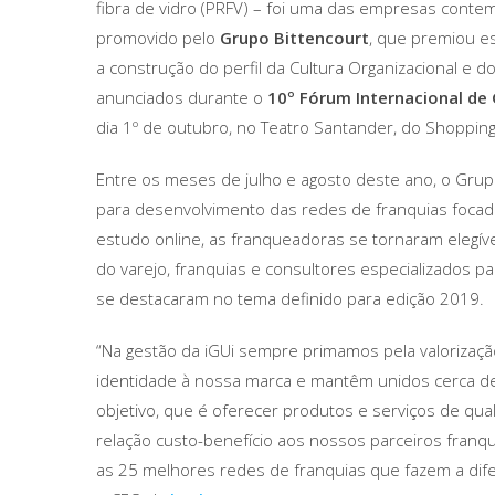
fibra de vidro (PRFV) – foi uma das empresas conte
promovido pelo
Grupo Bittencourt
, que premiou e
a construção do perfil da Cultura Organizacional e d
anunciados durante o
10º Fórum Internacional de
dia 1º de outubro, no Teatro Santander, do Shopping
Entre os meses de julho e agosto deste ano, o Grup
para desenvolvimento das redes de franquias focado 
estudo online, as franqueadoras se tornaram elegíve
do varejo, franquias e consultores especializados p
se destacaram no tema definido para edição 2019.
“Na gestão da iGUi sempre primamos pela valorizaçã
identidade à nossa marca e mantêm unidos cerca de
objetivo, que é oferecer produtos e serviços de qua
relação custo-benefício aos nossos parceiros fran
as 25 melhores redes de franquias que fazem a dife