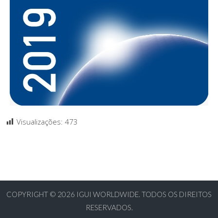
Visualizações:
473
COPYRIGHT © 2026
IGUI WORLDWIDE. TODOS OS DIREITOS
RESERVADOS.