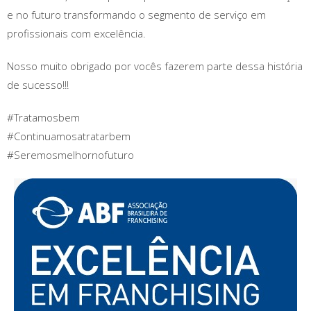
e no futuro transformando o segmento de serviço em
profissionais com excelência.
Nosso muito obrigado por vocês fazerem parte dessa história
de sucesso!!!
#Tratamosbem
#Continuamosatratarbem
#Seremosmelhornofuturo