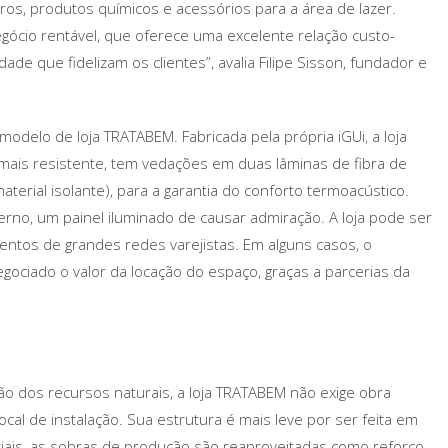
iltros, produtos químicos e acessórios para a área de lazer.
cio rentável, que oferece uma excelente relação custo-
ade que fidelizam os clientes”, avalia Filipe Sisson, fundador e
modelo de loja TRATABEM. Fabricada pela própria iGUi, a loja
mais resistente, tem vedações em duas lâminas de fibra de
aterial isolante), para a garantia do conforto termoacústico.
nterno, um painel iluminado de causar admiração. A loja pode ser
ntos de grandes redes varejistas. Em alguns casos, o
egociado o valor da locação do espaço, graças a parcerias da
ão dos recursos naturais, a loja TRATABEM não exige obra
cal de instalação. Sua estrutura é mais leve por ser feita em
eriais, as sobras de produção são reaproveitadas como reforço