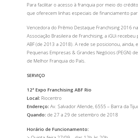
Para facilitar o acesso à franquia por meio do créd
que oferecem linhas especiais de financiamento par
Vencedora do Prêmio Destaque Franchising 2016 na
Associação Brasileira de Franchising, a iGUi recebeu
ABF (de 2013 a 2018). A rede se posicionou, ainda, e
Pequenas Empresas & Grandes Negócios (PEGN) de 2
de Melhor Franquia do País.
SERVIÇO
12ª Expo Franchising ABF Rio
Local:
Riocentro
Endereço:
Av. Salvador Allende, 6555 – Barra da Tiju
Quando:
de 27 a 29 de setembro de 2018
Horário de Funcionamento:
> Quinta-feira 27/09 – das 12h às 20h