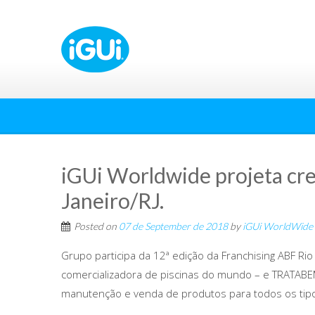
iGUi Worldwide projeta cr
Janeiro/RJ.
Posted on
07 de September de 2018
by
iGUi WorldWide
Grupo participa da 12ª edição da Franchising ABF Ri
comercializadora de piscinas do mundo – e TRATABEM 
manutenção e venda de produtos para todos os tipo