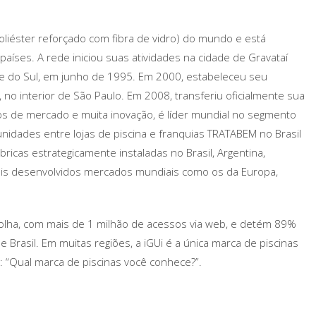
(poliéster reforçado com fibra de vidro) do mundo e está
aíses. A rede iniciou suas atividades na cidade de Gravataí
nde do Sul, em junho de 1995. Em 2000, estabeleceu seu
l, no interior de São Paulo. Em 2008, transferiu oficialmente sua
os de mercado e muita inovação, é líder mundial no segmento
nidades entre lojas de piscina e franquias TRATABEM no Brasil
bricas estrategicamente instaladas no Brasil, Argentina,
mais desenvolvidos mercados mundiais como os da Europa,
olha, com mais de 1 milhão de acessos via web, e detém 89%
 Brasil. Em muitas regiões, a iGUi é a única marca de piscinas
: “Qual marca de piscinas você conhece?”.