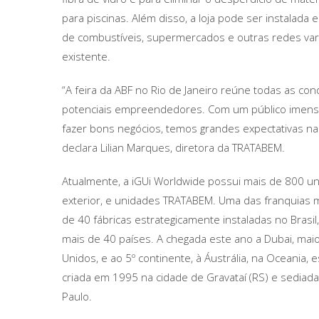
para piscinas. Além disso, a loja pode ser instalada 
de combustíveis, supermercados e outras redes vareji
existente.
“A feira da ABF no Rio de Janeiro reúne todas as co
potenciais empreendedores. Com um público imenso,
fazer bons negócios, temos grandes expectativas na 
declara Lilian Marques, diretora da TRATABEM.
Atualmente, a iGUi Worldwide possui mais de 800 unid
exterior, e unidades TRATABEM. Uma das franquias ma
de 40 fábricas estrategicamente instaladas no Brasil
mais de 40 países. A chegada este ano a Dubai, m
Unidos, e ao 5º continente, à Áustrália, na Oceania,
criada em 1995 na cidade de Gravataí (RS) e sediada 
Paulo.