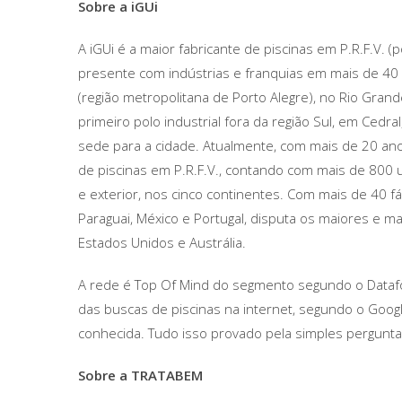
Sobre a iGUi
A iGUi é a maior fabricante de piscinas em P.R.F.V. 
presente com indústrias e franquias em mais de 40 p
(região metropolitana de Porto Alegre), no Rio Gra
primeiro polo industrial fora da região Sul, em Cedra
sede para a cidade. Atualmente, com mais de 20 an
de piscinas em P.R.F.V., contando com mais de 800 u
e exterior, nos cinco continentes. Com mais de 40 fá
Paraguai, México e Portugal, disputa os maiores e 
Estados Unidos e Austrália.
A rede é Top Of Mind do segmento segundo o Dataf
das buscas de piscinas na internet, segundo o Google
conhecida. Tudo isso provado pela simples pergunta
Sobre a TRATABEM