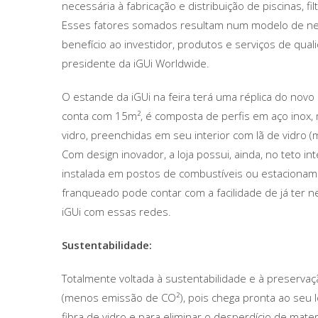
necessária à fabricação e distribuição de piscinas, f
Esses fatores somados resultam num modelo de negó
benefício ao investidor, produtos e serviços de qualid
presidente da iGUi Worldwide.
O estande da iGUi na feira terá uma réplica do novo 
conta com 15m², é composta de perfis em aço inox, 
vidro, preenchidas em seu interior com lã de vidro (m
Com design inovador, a loja possui, ainda, no teto i
instalada em postos de combustíveis ou estacioname
franqueado pode contar com a facilidade de já ter n
iGUi com essas redes.
Sustentabilidade:
Totalmente voltada à sustentabilidade e à preservaç
(menos emissão de CO²), pois chega pronta ao seu lo
fibra de vidro e para eliminar o desperdício de mat