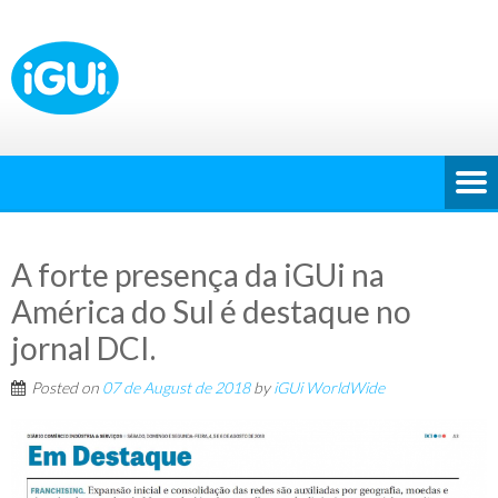
A forte presença da iGUi na
América do Sul é destaque no
jornal DCI.
Posted on
07 de August de 2018
by
iGUi WorldWide