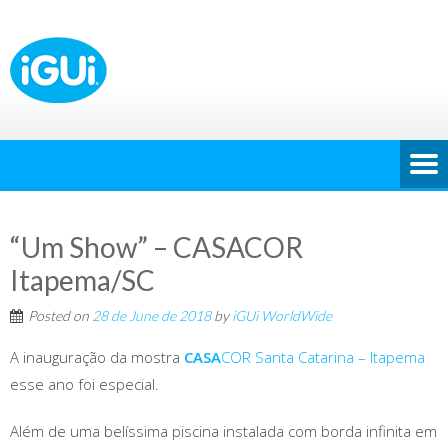
“Um Show” – CASACOR
Itapema/SC
Posted on
28 de June de 2018
by
iGUi WorldWide
A inauguração da mostra
CASA
COR Santa Catarina – Itapema
esse ano foi especial.
Além de uma belíssima piscina instalada com borda infinita em