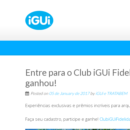
Entre para o Club iGUi Fid
ganhou!
Posted on
05 de January de 2017
by
iGUi e TRATABEM
Experiências exclusivas e prêmios incríveis para arqu
Faça seu cadastro, participe e ganhe!
ClubiGUiFideli