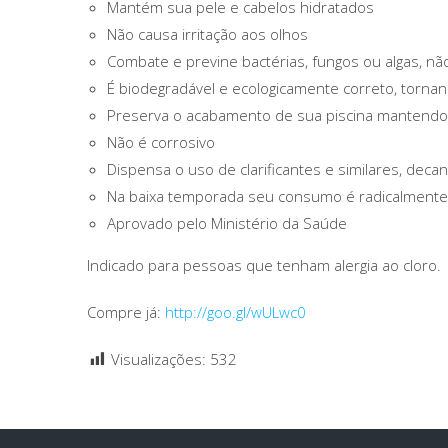
Mantém sua pele e cabelos hidratados
Não causa irritação aos olhos
Combate e previne bactérias, fungos ou algas, nã
É biodegradável e ecologicamente correto, tornan
Preserva o acabamento de sua piscina mantendo a
Não é corrosivo
Dispensa o uso de clarificantes e similares, deca
Na baixa temporada seu consumo é radicalmente
Aprovado pelo Ministério da Saúde
Indicado para pessoas que tenham alergia ao cloro.
Compre já:
http://goo.gl/wULwc0
Visualizações:
532