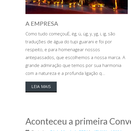
A EMPRESA
Como tudo começouË, ëg, ü, üg, y, yg, i, ig, são
traduções de água do tupi guarani e foi por
respeito, e para homenagear nossos
antepassados, que escolhemos a nossa marca. A
grande admiração que temos por sua harmonia
com a natureza e a profunda ligação q...
LEIA MAIS
Aconteceu a primeira Conve