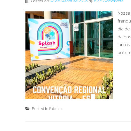
Posted on
06 de March de 2026
by
iGUi WorldWide
Nossa 
franqu
dia de
da nos
juntos
próxim
Posted in
Fábrica