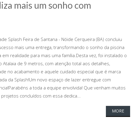
aliza mais um sonho com
ade Splash Feira de Santana - Nóide Cerqueira (BA) concluiu
cesso mais uma entrega, transformando o sonho da piscina
a em realidade para mais uma família.Desta vez, foi instalado o
 Atalaia de 9 metros, com atenção total aos detalhes,
ade no acabamento e aquele cuidado especial que é marca
rada da Splash!Um novo espaço de lazer entregue com
ncia!Parabéns a toda a equipe envolvida! Que venham muitos
 projetos concluídos com essa dedica...
MORE