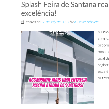
Splash Feira de Santana re
excelência!
Posted on
28 de July de 2025
by
iGUi WorldWide
A unid
com su
própri
modelo
qualid
regist
excelê
outros