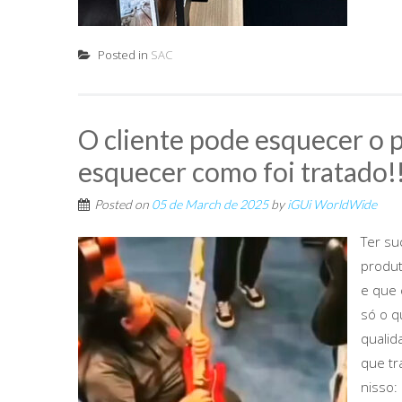
Posted in
SAC
O cliente pode esquecer o 
esquecer como foi tratado!
Posted on
05 de March de 2025
by
iGUi WorldWide
Ter su
produt
e que 
só o q
qualid
que t
nisso: