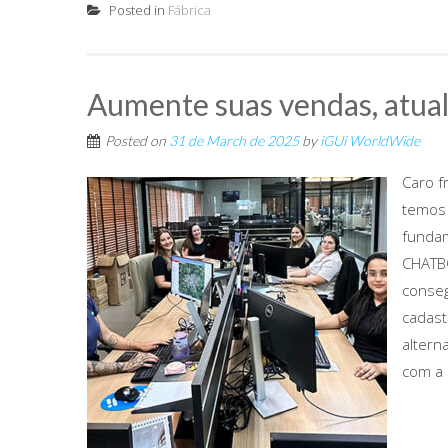
Posted in
Fábrica
Aumente suas vendas, atual
Posted on
31 de March de 2025
by
iGUi WorldWide
Caro f
temos 
fundam
CHATBO
conseg
cadast
altern
com a l