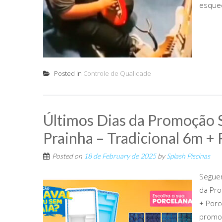
esquec
Posted in
Controle de Qualidade
Últimos Dias da Promoção 
Prainha – Tradicional 6m +
Posted on
18 de February de 2025
by
Splash Piscinas
Seguem
da Pro
+ Porc
promoç